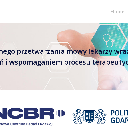
Home
tnego przetwarzania mowy lekarzy wra
ań i wspomaganiem procesu terapeuty