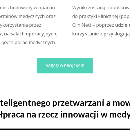
nie zbudowany w oparciu
Wyniki zostaną opubliko
terminów medycznych oraz
do praktyki klinicznej (p
ykorzystania przez
CliniNet) – poprzez
udziel
w, na salach operacyjnych,
korzystanie z przysługuj
lających porad medycznych.
WIĘCEJ O PROJEKCIE
teligentnego przetwarzani a mow
praca na rzecz innowacji w med