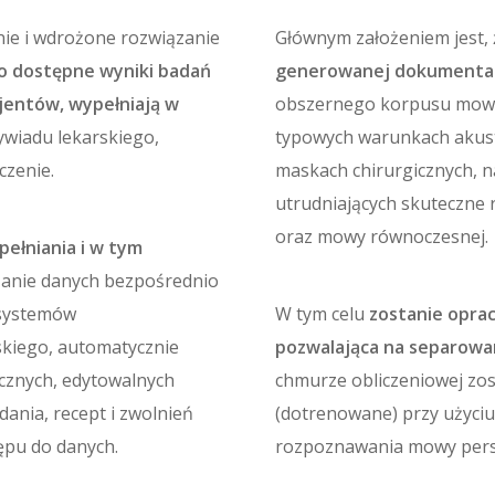
nie i wdrożone rozwiązanie
Głównym założeniem jest, 
o dostępne wyniki badań
generowanej dokumentac
jentów, wypełniają w
obszernego korpusu mowy
wiadu lekarskiego,
typowych warunkach akust
czenie.
maskach chirurgicznych, n
utrudniających skuteczne
oraz mowy równoczesnej.
ełniania i w tym
zanie danych bezpośrednio
 systemów
W tym celu
zostanie opra
skiego, automatycznie
pozwalająca na separow
cznych, edytowalnych
chmurze obliczeniowej z
ania, recept i zwolnień
(dotrenowane) przy użyci
ępu do danych.
rozpoznawania mowy pers