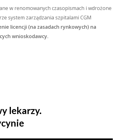
wane w renomowanych czasopismach i wdrożone
oprze system zarządzania szpitalami CGM
enie licencji (na zasadach rynkowych) na
ących wnioskodawcy.
y lekarzy.
ycynie